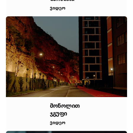
ვიდეო
მონოლით
ჯგუფი
ვიდეო