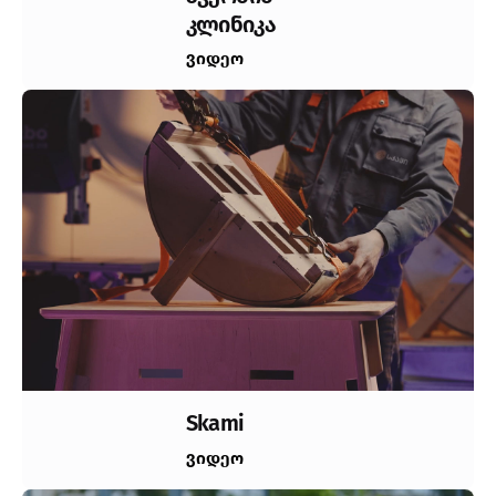
კლინიკა
ვიდეო
Skami
ვიდეო