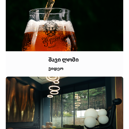
შავი ლომი
ვიდეო